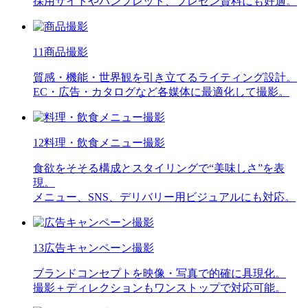
採用サイトやパンフレット、プレゼン資料にも好適。
11
商品撮影
質感・機能・世界観を引き立てるライティング設計。
EC・広告・カタログなど各媒体に最適化して撮影。
12
料理・飲食メニュー撮影
食欲をそそる構成とスタイリングで“美味しさ”を表
現。
メニュー、SNS、デリバリー用ビジュアルにも対応。
13
広告キャンペーン撮影
ブランドコンセプトを映像・写真で的確に具現化。
撮影＋ディレクションもワンストップで対応可能。