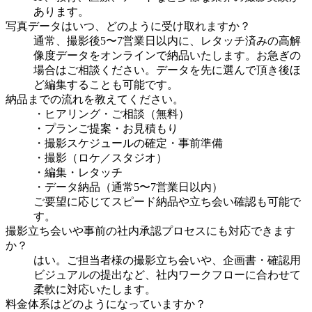
あります。
写真データはいつ、どのように受け取れますか？
通常、撮影後5〜7営業日以内に、レタッチ済みの高解
像度データをオンラインで納品いたします。お急ぎの
場合はご相談ください。データを先に選んで頂き後ほ
ど編集することも可能です。
納品までの流れを教えてください。
・ヒアリング・ご相談（無料）
・プランご提案・お見積もり
・撮影スケジュールの確定・事前準備
・撮影（ロケ／スタジオ）
・編集・レタッチ
・データ納品（通常5〜7営業日以内）
ご要望に応じてスピード納品や立ち会い確認も可能で
す。
撮影立ち会いや事前の社内承認プロセスにも対応できます
か？
はい。ご担当者様の撮影立ち会いや、企画書・確認用
ビジュアルの提出など、社内ワークフローに合わせて
柔軟に対応いたします。
料金体系はどのようになっていますか？