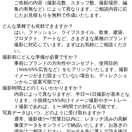
ご依頼の内容（撮影点数、スタッフ数、撮影場所、編
集の有無など）によって異なります。ご相談内容に応
じたお見積もりを無料で作成いたします。
どんな業種でも依頼できますか？
はい。ファッション、ライフスタイル、飲食、建築、
プロダクト、アートなど、さまざまな業種のブランド
撮影に対応しています。まずはお気軽にご相談くださ
い。
撮影前にどんな準備が必要ですか？
事前にブランドの方向性やコンセプト、使用目的
（Web/SNS/広告など）をヒアリングいたします。撮影
イメージがまだ固まっていない場合も、ディレクショ
ンからご提案可能です。
撮影時間はどのくらいかかりますか？
内容によって異なりますが、半日〜1日撮影が基本とな
ります。小規模なSNS向けイメージ撮影やポートレー
ト撮影であれば、１〜3時間での対応も可能です。
写真データはいつ、どのように受け取れますか？
通常、撮影後5〜7営業日以内に、レタッチ済みの高解
像度データをオンラインで納品いたします。お急ぎの
場合はご相談ください。データを先に選んで頂き後ほ