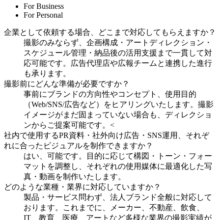
For Business
For Personal
企業として依頼する場合、どこまで対応してもらえますか？
撮影のみならず、企画構成・アートディレクション・
スケジュール管理・納品後の活用支援まで一貫して対
応可能です。広告代理店や広報チームと連携した進行
も承ります。
撮影前にどんな準備が必要ですか？
事前にブランドの方向性やコンセプト、使用目的
（Web/SNS/広告など）をヒアリングいたします。撮影
イメージがまだ固まっていない場合も、ディレクショ
ンからご提案可能です。<
社内で使用するPR資料・社外向け広告・SNS運用、それぞ
れに合ったビジュアルを制作できますか？
はい、可能です。目的に応じて構図・トーン・フォー
マットを調整し、それぞれの使用媒体に最適化した写
真・動画を制作いたします。
どのような業種・業界に対応していますか？
製品・サービス問わず、法人ブランド全般に対応して
おります。これまでに、メーカー、不動産、飲食、
IT、教育、医療、アートなど多様な業界の撮影実績が