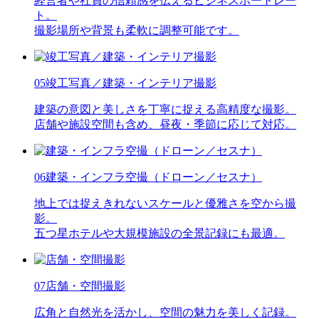
経営者や社員の信頼感を伝えるビジネスポートレー
ト。
撮影場所や背景も柔軟に調整可能です。
05
竣工写真／建築・インテリア撮影
建築の意図と美しさを丁寧に捉える高精度な撮影。
店舗や施設空間も含め、昼夜・季節に応じて対応。
06
建築・インフラ空撮（ドローン／セスナ）
地上では捉えきれないスケールと優雅さを空から撮
影。
五つ星ホテルや大規模施設の全景記録にも最適。
07
店舗・空間撮影
広角と自然光を活かし、空間の魅力を美しく記録。