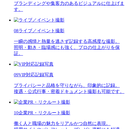
ブランディングや集客力のあるビジュアルに仕上げま
す。
08
ライブ／イベント撮影
一瞬の感情と熱量を逃さず記録する高感度な撮影。
照明・動き・臨場感にも強く、プロの仕上がりを保
証。
09
VIP対応記録写真
プライバシーと品格を守りながら、印象的に記録。
接遇・公式行事・密着ドキュメント撮影も可能です。
10
企業PR・リクルート撮影
働く人と職場の魅力をリアルかつ自然に表現。