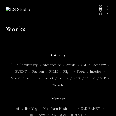
Works
Category
All
Annviersary
Architecture
Artists
CM
Company
EVENT
Fashion
FILM
Flight
Food
Interior
Model
Portrait
Product
Profile
SNS
Travel
VIP
Website
Member
All
Jinn Yagi
Michiharu Hashimoto
ZAK BANEY
井田 宗秀
早水 望華
田口るり子