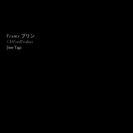
Frantz プリン
CM
Food
Product
Jinn Yagi