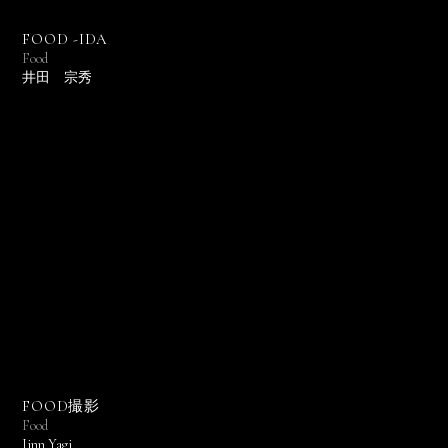
FOOD -IDA
Food
井田 宗秀
FOOD撮影
Food
Jinn Yagi