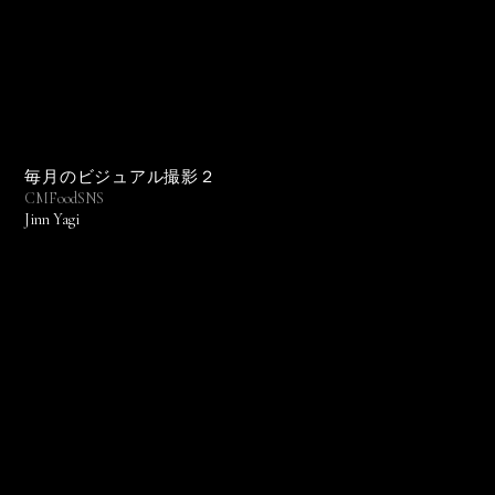
毎月のビジュアル撮影２
CM
Food
SNS
Jinn Yagi