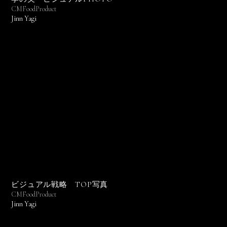
CM
Food
Product
Jinn Yagi
ビジュアル戦略 TOP写真
CM
Food
Product
Jinn Yagi