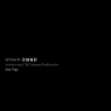
HYSSOP 店舗撮影
Architecture
CM
Company
Food
Interior
Jinn Yagi