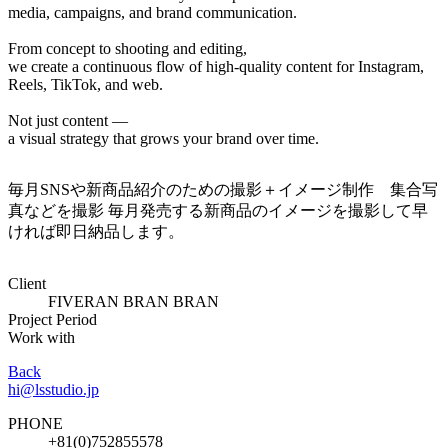
media, campaigns, and brand communication.
From concept to shooting and editing,
we create a continuous flow of high-quality content for Instagram,
Reels, TikTok, and web.
Not just content —
a visual strategy that grows your brand over time.
毎月SNSや新商品紹介のための撮影＋イメージ制作 集合写
真などを撮影 毎月発売する新商品のイメージを撮影して早
ければ即日納品します。
Client
FIVERAN BRAN BRAN
Project Period
Work with
Back
hi@lsstudio.jp
PHONE
+81(0)752855578